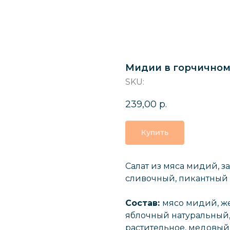
Мидии в горчичном 
SKU:
239,00
р.
Купить
Салат из мяса мидий, 
сливочный, пикантный 
Состав:
мясо мидий, же
яблочный натуральный,
растительное, медовый 