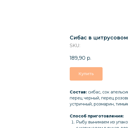
Сибас в цитрусово
SKU:
189,90
р.
Купить
Состав:
сибас, сок апельсин
перец черный, перец розовы
устричный, розмарин, тимья
Способ приготовления:
Рыбу вынимаем из упако
с маринадом в рукав для