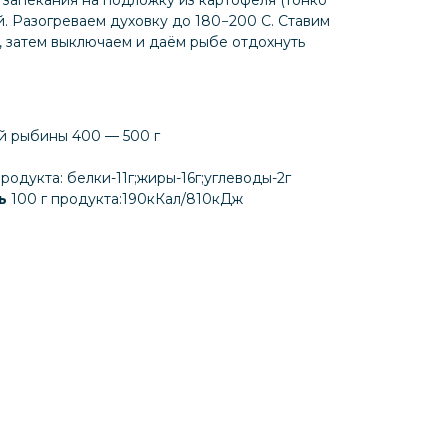
. Разогреваем духовку до 180−200 С. Ставим
т, затем выключаем и даём рыбе отдохнуть
й рыбины 400 — 500 г
продукта: белки-11г;жиры-16г;углеводы-2г
ть
100 г продукта:190кКал/810кДж