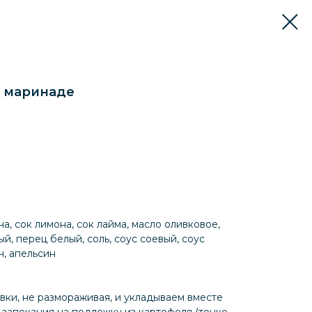
м маринаде
а, сок лимона, сок лайма, масло оливковое,
й, перец белый, соль, соус соевый, соус
н, апельсин
вки, не размораживая, и укладываем вместе
 запекания на подложку из картофеля (тонко