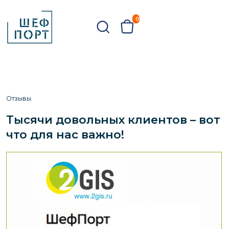
БРИКАТЫ
ОВОЩИ И ФРУКТЫ
БАКАЛЕЯ
РЫБА
ИКРА
0
г. Иваново,
КАТАЛО
Отзывы
Тысячи довольных клиентов – вот
что для нас важно!