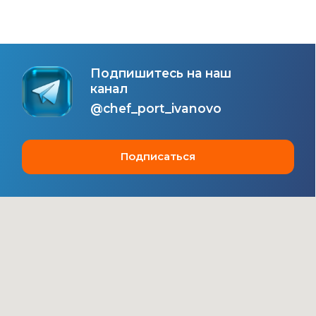
Рыба и морепродукты
рядом!
г. Иваново, ул. Багаева, д. 14
КАТАЛОГ
О КОМПАНИИ
10.00 до 20.00 ч.
РЕЦЕПТЫ
+7 910-669-77-
НОВОСТИ
70
ОТЗЫВЫ